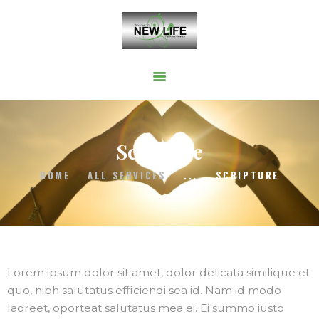
HOME
WELCOME
ONLINE SERVICES
Scripture
GIVE
HOME
ALL SERVICES
...
SCRIPTURE
TESTIMONIALS
CONTACT
Lorem ipsum dolor sit amet, dolor delicata similique et
quo, nibh salutatus efficiendi sea id. Nam id modo
laoreet, oporteat salutatus mea ei. Ei summo iusto