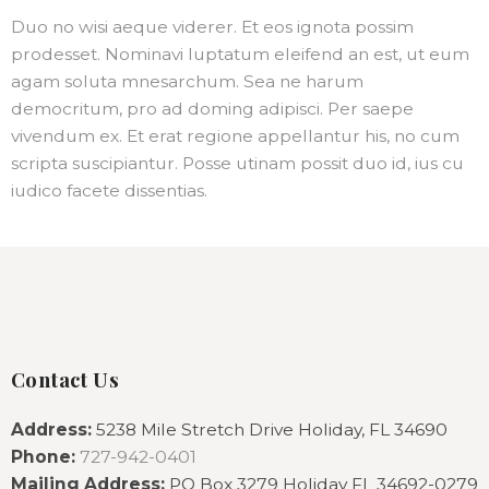
Duo no wisi aeque viderer. Et eos ignota possim
prodesset. Nominavi luptatum eleifend an est, ut eum
agam soluta mnesarchum. Sea ne harum
democritum, pro ad doming adipisci. Per saepe
vivendum ex. Et erat regione appellantur his, no cum
scripta suscipiantur. Posse utinam possit duo id, ius cu
iudico facete dissentias.
Contact Us
Address:
5238 Mile Stretch Drive Holiday, FL 34690
Phone:
727-942-0401
Mailing Address:
PO Box 3279 Holiday FL 34692-0279