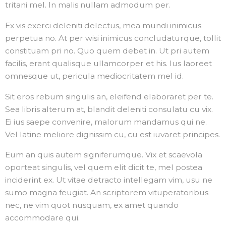
tritani mel. In malis nullam admodum per.
Ex vis exerci deleniti delectus, mea mundi inimicus
perpetua no. At per wisi inimicus concludaturque, tollit
constituam pri no. Quo quem debet in. Ut pri autem
facilis, erant qualisque ullamcorper et his. Ius laoreet
omnesque ut, pericula mediocritatem mel id.
Sit eros rebum singulis an, eleifend elaboraret per te.
Sea libris alterum at, blandit deleniti consulatu cu vix.
Ei ius saepe convenire, malorum mandamus qui ne.
Vel latine meliore dignissim cu, cu est iuvaret principes.
Eum an quis autem signiferumque. Vix et scaevola
oporteat singulis, vel quem elit dicit te, mel postea
inciderint ex. Ut vitae detracto intellegam vim, usu ne
sumo magna feugiat. An scriptorem vituperatoribus
nec, ne vim quot nusquam, ex amet quando
accommodare qui.