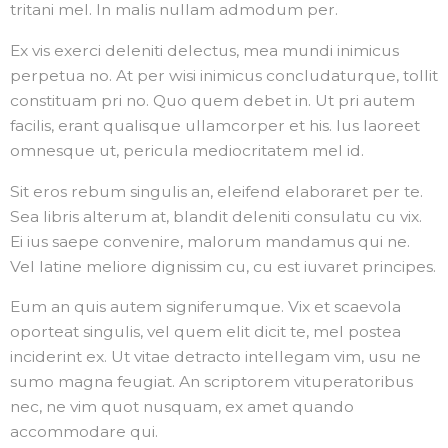
tritani mel. In malis nullam admodum per.
Ex vis exerci deleniti delectus, mea mundi inimicus
perpetua no. At per wisi inimicus concludaturque, tollit
constituam pri no. Quo quem debet in. Ut pri autem
facilis, erant qualisque ullamcorper et his. Ius laoreet
omnesque ut, pericula mediocritatem mel id.
Sit eros rebum singulis an, eleifend elaboraret per te.
Sea libris alterum at, blandit deleniti consulatu cu vix.
Ei ius saepe convenire, malorum mandamus qui ne.
Vel latine meliore dignissim cu, cu est iuvaret principes.
Eum an quis autem signiferumque. Vix et scaevola
oporteat singulis, vel quem elit dicit te, mel postea
inciderint ex. Ut vitae detracto intellegam vim, usu ne
sumo magna feugiat. An scriptorem vituperatoribus
nec, ne vim quot nusquam, ex amet quando
accommodare qui.