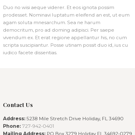
Duo no wisi aeque viderer. Et eos ignota possim
prodesset. Nominavi luptatum eleifend an est, ut eum
agam soluta mnesarchum. Sea ne harum
democritum, pro ad doming adipisci. Per saepe
vivendum ex. Et erat regione appellantur his, no cum
scripta suscipiantur. Posse utinam possit duo id, ius cu
iudico facete dissentias.
Contact Us
Address:
5238 Mile Stretch Drive Holiday, FL 34690
Phone:
727-942-0401
Mailing Address:
PO Box 3279 Holiday FL 34692-0279