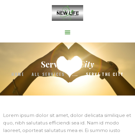
HOME
WELCOME
ONLINE SERVICES
Serve the
City
GIVE
HOME
ALL SERVICES
...
SERVE THE CITY
TESTIMONIALS
CONTACT
Lorem ipsum dolor sit amet, dolor delicata similique et
quo, nibh salutatus efficiendi sea id. Nam id modo
laoreet, oporteat salutatus mea ei. Ei summo iusto